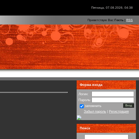
Пятница, 07.08.2026, 04:38
Приветствую Вас
Гость
|
RSS
Форма входа
Логин:
Пароль:
запомнить
Забыл пароль
|
Регистрация
Поиск