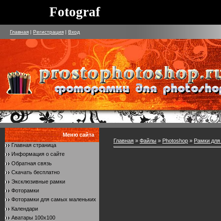
Fotograf
Главная
|
Регистрация
|
Вход
Меню сайта
Главная
»
Файлы
»
Photoshop
»
Рамки для
Главная страница
Информация о сайте
Обратная связь
Скачать бесплатно
Эксклюзивные рамки
Фоторамки
Фоторамки для самых маленьких
Календари
Аватары 100x100