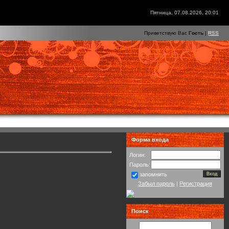
Пятница, 07.08.2026, 20:01
Приветствую Вас
Гость
|
RSS
Форма входа
Логин:
Пароль:
запомнить
Забыл пароль
|
Регистрация
Поиск