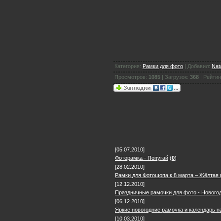
Категория:
Рамки для фото
| Добавил:
Nat
Просмотров:
1085
| Загрузок:
368
| Рейтин
[05.07.2010]
Фоторамка - Попугай
(
0
)
[28.02.2010]
Рамки для Фотошопа к 8 марта – Жёлтая 
[12.12.2010]
Праздничные рамочки для фото - Новогод
[06.12.2010]
Яркие новогодние рамочка и календарь на
[10.03.2010]