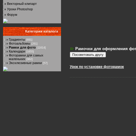
Векторный клипарт
Уроки Photoshop
Форум
Категории каталога
Градиенты
[691]
Фотоальбомы
[261]
Рамки для фото
[11614]
Рамочки для оформления фот
Календари
[1655]
Фоторамки для самых
маленьких
[962]
Эксклюзивные рамки
[57]
Урок по установке фоторамок