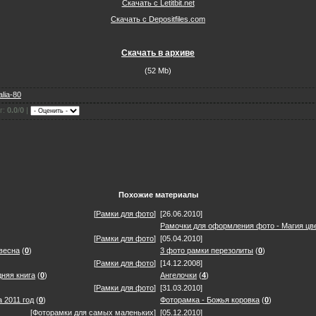
Скачать с Letitbit.net
Скачать с Depositfiles.com
Скачать в архиве
(52 Mb)
alia-80
г:
0.0
/
0
|
Похожие материалы
[
Рамки для фото
]
[26.06.2010]
Рамочки для оформления фото - Магия цв
[
Рамки для фото
]
[05.04.2010]
весна
(
0
)
3 фото рамки перезолиты
(
0
)
[
Рамки для фото
]
[14.12.2008]
няя книга
(
0
)
Ангелочки
(
4
)
[
Рамки для фото
]
[31.03.2010]
 2011 год
(
0
)
Фоторамка - Божья коровка
(
0
)
[
Фоторамки для самых маленьких
]
[05.12.2010]