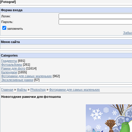
[
Fotograf
]
Форма входа
Логин:
Пароль:
запомнить
Забыл
Меню сайта
Categories
Градиенты
[691]
Фотоальбомы
[261]
Рамки для фото
[11614]
Календари
[1655]
Фоторамки для самых маленьких
[962]
Эксклюзивные рамки
[57]
Главная
»
Файлы
»
Photoshop
»
Фоторамки для самых маленьких
Новогодние рамочки для фотошопа