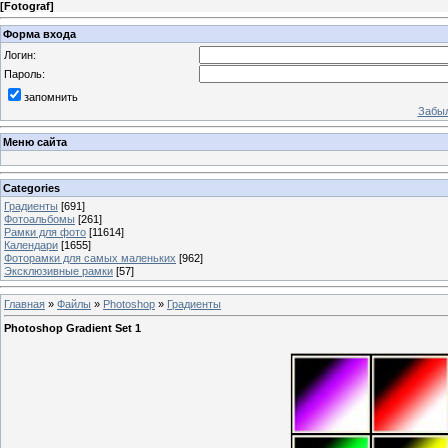
[
Fotograf
]
Форма входа
Логин:
Пароль:
запомнить
Забыл
Меню сайта
Categories
Градиенты
[691]
Фотоальбомы
[261]
Рамки для фото
[11614]
Календари
[1655]
Фоторамки для самых маленьких
[962]
Эксклюзивные рамки
[57]
Главная
»
Файлы
»
Photoshop
»
Градиенты
Photoshop Gradient Set 1