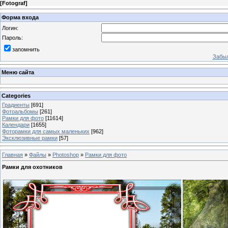
[
Fotograf
]
Форма входа
Логин:
Пароль:
запомнить
Забыл
Меню сайта
Categories
Градиенты
[691]
Фотоальбомы
[261]
Рамки для фото
[11614]
Календари
[1655]
Фоторамки для самых маленьких
[962]
Эксклюзивные рамки
[57]
Главная
»
Файлы
»
Photoshop
»
Рамки для фото
Рамки для охотников