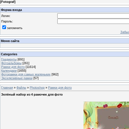
[
Fotograf
]
Форма входа
Логин:
Пароль:
запомнить
Забыл
Меню сайта
Categories
Градиенты
[691]
Фотоальбомы
[261]
Рамки для фото
[11614]
Календари
[1655]
Фоторамки для самых маленьких
[962]
Эксклюзивные рамки
[57]
Главная
»
Файлы
»
Photoshop
»
Рамки для фото
Зелёный набор из 4 рамочек для фото