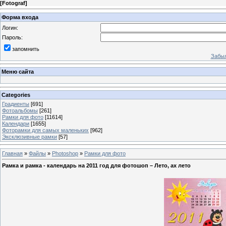
[
Fotograf
]
Форма входа
Логин:
Пароль:
запомнить
Забыл
Меню сайта
Categories
Градиенты
[691]
Фотоальбомы
[261]
Рамки для фото
[11614]
Календари
[1655]
Фоторамки для самых маленьких
[962]
Эксклюзивные рамки
[57]
Главная
»
Файлы
»
Photoshop
»
Рамки для фото
Рамка и рамка - календарь на 2011 год для фотошоп – Лето, ах лето