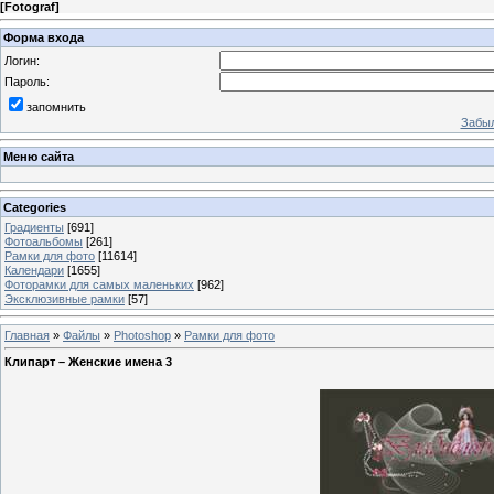
[
Fotograf
]
Форма входа
Логин:
Пароль:
запомнить
Забыл
Меню сайта
Categories
Градиенты
[691]
Фотоальбомы
[261]
Рамки для фото
[11614]
Календари
[1655]
Фоторамки для самых маленьких
[962]
Эксклюзивные рамки
[57]
Главная
»
Файлы
»
Photoshop
»
Рамки для фото
Клипарт – Женские имена 3