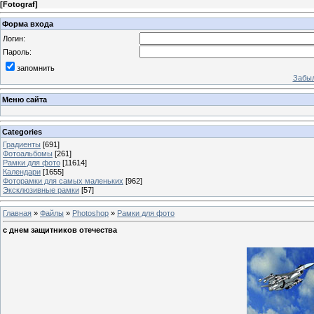
[
Fotograf
]
Форма входа
Логин:
Пароль:
запомнить
Забыл
Меню сайта
Categories
Градиенты
[691]
Фотоальбомы
[261]
Рамки для фото
[11614]
Календари
[1655]
Фоторамки для самых маленьких
[962]
Эксклюзивные рамки
[57]
Главная
»
Файлы
»
Photoshop
»
Рамки для фото
с днем защитников отечества