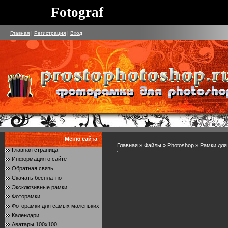
Fotograf
Главная
|
Регистрация
|
Вход
Меню сайта
Главная
»
Файлы
»
Photoshop
»
Рамки для
Главная страница
Информация о сайте
Обратная связь
Скачать бесплатно
Эксклюзивные рамки
Фоторамки
Фоторамки для самых маленьких
Календари
Аватары 100x100