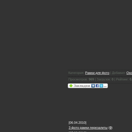
Категория:
Рамки для фото
| Добавил:
Окс
Просмотров:
969
| Загрузок:
0
| Рейтинг:
0
[06.04.2010]
3 фото рамки перезалиты
(
0
)