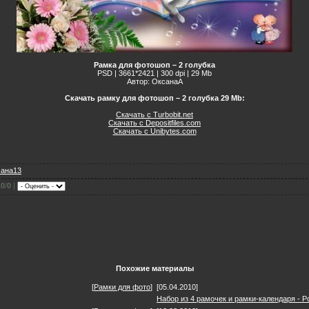
Рамка для фотошоп – 2 голубка
PSD | 3661*2421 | 300 dpi | 29 Mb
Автор: ОксанаА
Скачать рамку для фотошоп – 2 голубка 29 Mb:
Скачать с Turbobit.net
Скачать с Depositfiles.com
Скачать с Unibytes.com
ана13
.0
/
0
|
Похожие материалы
[
Рамки для фото
]
[05.04.2010]
Набор из 4 рамочек и рамки-календаря -