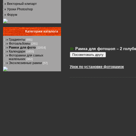
Векторный клипарт
Уроки Photoshop
Форум
Категории каталога
Градиенты
[691]
Фотоальбомы
[261]
Рамки для фото
[11614]
Рамка для фотошоп – 2 голуб
Календари
[1655]
Фоторамки для самых
маленьких
[962]
Эксклюзивные рамки
[57]
Урок по установке фоторамок