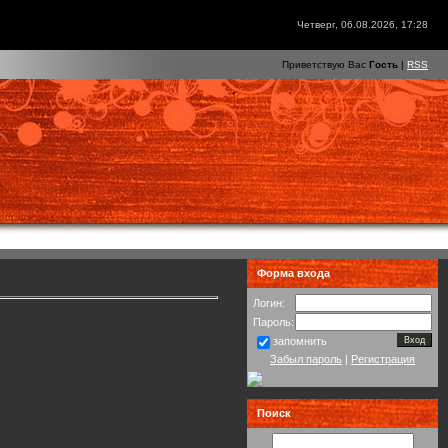
Четверг, 06.08.2026, 17:28
Приветствую Вас
Гость
|
RSS
Форма входа
Логин:
Пароль:
запомнить
Забыл пароль
|
Регистрация
Поиск