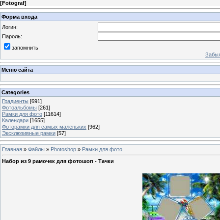
[
Fotograf
]
Форма входа
Логин:
Пароль:
запомнить
Забыл
Меню сайта
Categories
Градиенты
[691]
Фотоальбомы
[261]
Рамки для фото
[11614]
Календари
[1655]
Фоторамки для самых маленьких
[962]
Эксклюзивные рамки
[57]
Главная
»
Файлы
»
Photoshop
»
Рамки для фото
Набор из 9 рамочек для фотошоп - Тачки