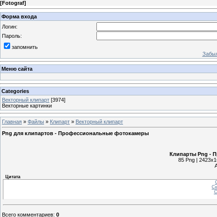
[
Fotograf
]
Форма входа
Логин:
Пароль:
запомнить
Забыл
Меню сайта
Categories
Векторный клипарт
[3974]
Векторные картинки
Главная
»
Файлы
»
Клипарт
»
Векторный клипарт
Png для клипартов - Профессиональные фотокамеры
Клипарты Png - 
85 Png | 2423x1
Цитата
С
Ск
С
Всего комментариев
:
0