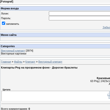
[
Fotograf
]
Форма входа
Логин:
Пароль:
запомнить
Забыл
Меню сайта
Categories
Векторный клипарт
[3974]
Векторные картинки
Главная
»
Файлы
»
Клипарт
»
Векторный клипарт
Клипарты Png на прозрачном фоне - Дорогие браслеты
Красивые
63 Png | 2423x1
Цитата
С
Ск
С
Всего комментариев
:
0