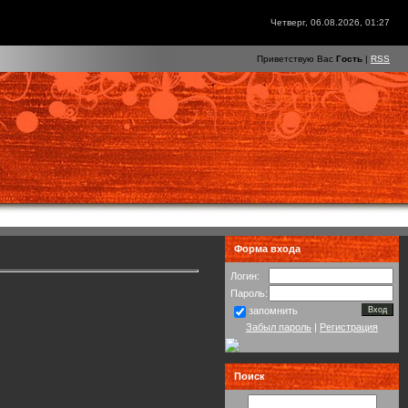
Четверг, 06.08.2026, 01:27
Приветствую Вас
Гость
|
RSS
Форма входа
Логин:
Пароль:
запомнить
Забыл пароль
|
Регистрация
Поиск