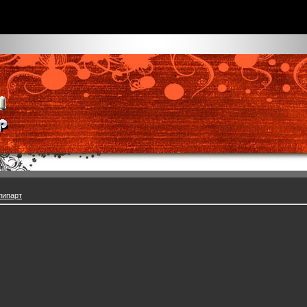
липарт