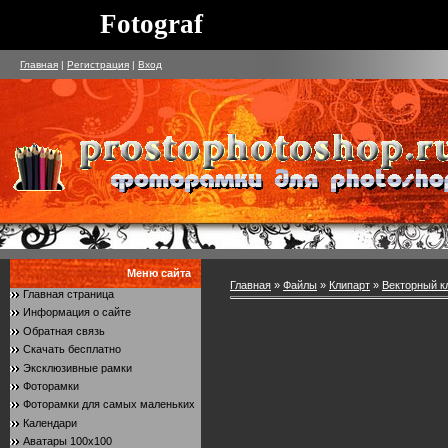
Fotograf
Главная
|
Регистрация
|
Вход
Меню сайта
Главная
»
Файлы
»
Клипарт
»
Векторный к
Главная страница
Информация о сайте
Обратная связь
Скачать бесплатно
Эксклюзивные рамки
Фоторамки
Фоторамки для самых маленьких
Календари
Аватары 100x100