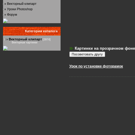
Векторный клипарт
Уроки Photoshop
Форум
Категории каталога
Векторный клипарт
[3974]
Векторные картинки
Картинки на прозрачном фоне
Урок по установке фоторамок