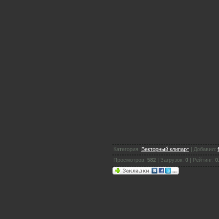
Категория:
Векторный клипарт
| Добавил:
Просмотров:
582
| Загрузок:
0
| Рейтинг:
0