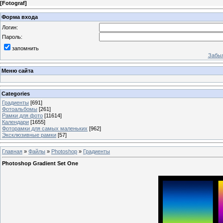
[
Fotograf
]
Форма входа
Логин:
Пароль:
запомнить
Забыл
Меню сайта
Categories
Градиенты
[691]
Фотоальбомы
[261]
Рамки для фото
[11614]
Календари
[1655]
Фоторамки для самых маленьких
[962]
Эксклюзивные рамки
[57]
Главная
»
Файлы
»
Photoshop
»
Градиенты
Photoshop Gradient Set One