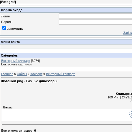
[
Fotograf
]
Форма входа
Логин:
Пароль:
запомнить
Забыл
Меню сайта
Categories
Векторный клипарт
[3974]
Векторные картинки
Главная
»
Файлы
»
Клипарт
»
Векторный клипарт
Фотошоп png - Разные динозавры
Клипарты
109 Png | 2423x1
Цитата
С
Ск
С
Всего комментариев
:
0