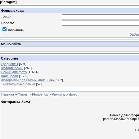
[
Fotograf
]
Форма входа
Логин:
Пароль:
запомнить
Забыл
Меню сайта
Categories
Градиенты
[691]
Фотоальбомы
[261]
Рамки для фото
[11614]
Календари
[1655]
Фоторамки для самых маленьких
[962]
Эксклюзивные рамки
[57]
Главная
»
Файлы
»
Photoshop
»
Рамки для фото
Фоторамка-Зима
Рамка для офор
psd|3543*2362|300dpi
Ск