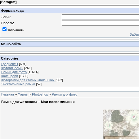
[
Fotograf
]
Форма входа
Логин:
Пароль:
запомнить
Забыл
Меню сайта
Categories
Градиенты
[691]
Фотоальбомы
[261]
Рамки для фото
[11614]
Календари
[1655]
Фоторамки для самых маленьких
[962]
Эксклюзивные рамки
[57]
Главная
»
Файлы
»
Photoshop
»
Рамки для фото
Рамка для Фотошопа – Мои воспоминания