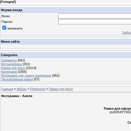
[
Fotograf
]
Форма входа
Логин:
Пароль:
запомнить
Забыл
Меню сайта
Categories
Градиенты
[691]
Фотоальбомы
[261]
Рамки для фото
[11614]
Календари
[1655]
Фоторамки для самых маленьких
[962]
Эксклюзивные рамки
[57]
Главная
»
Файлы
»
Photoshop
»
Рамки для фото
Фоторамка – Капля
Рамка для офор
psd|3543*2362
Ск