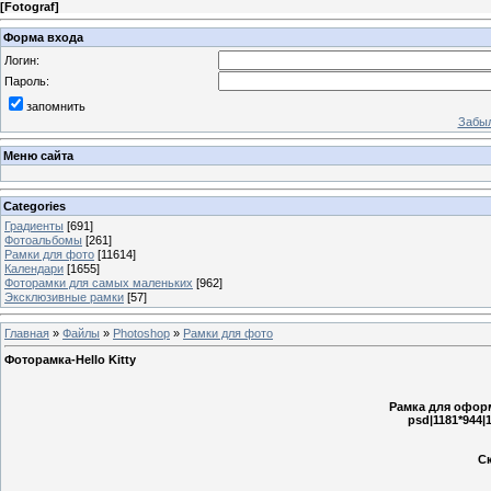
[
Fotograf
]
Форма входа
Логин:
Пароль:
запомнить
Забыл
Меню сайта
Categories
Градиенты
[691]
Фотоальбомы
[261]
Рамки для фото
[11614]
Календари
[1655]
Фоторамки для самых маленьких
[962]
Эксклюзивные рамки
[57]
Главная
»
Файлы
»
Photoshop
»
Рамки для фото
Фоторамка-Hello Kitty
Рамка для офор
psd|1181*944
Ск