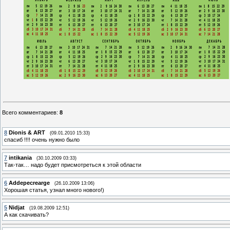
Всего комментариев
:
8
8
Dionis & ART
(09.01.2010 15:33)
спасиб !!!! очень нужно было
7
intikania
(30.10.2009 03:33)
Так-так… надо будет присмотреться к этой области
6
Addepecrearge
(26.10.2009 13:06)
Хорошая статья, узнал много нового!)
5
Nidjat
(19.08.2009 12:51)
А как скачивать?