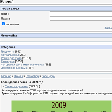
[
Fotograf
]
Форма входа
Логин:
Пароль:
запомнить
Забыл
Меню сайта
Categories
Градиенты
[691]
Фотоальбомы
[261]
Рамки для фото
[11614]
Календари
[1655]
Фоторамки для самых маленьких
[962]
Эксклюзивные рамки
[57]
Главная
»
Файлы
»
Photoshop
»
Календари
Календарная сетка на 2009 год
[ ·
Скачать удаленно
(303kB) ]
Календарная сетка на 2009 год для создания ваших календарей.
Архив содержит PNG формат и PSD формат, где каждый месяц находится на отдельн