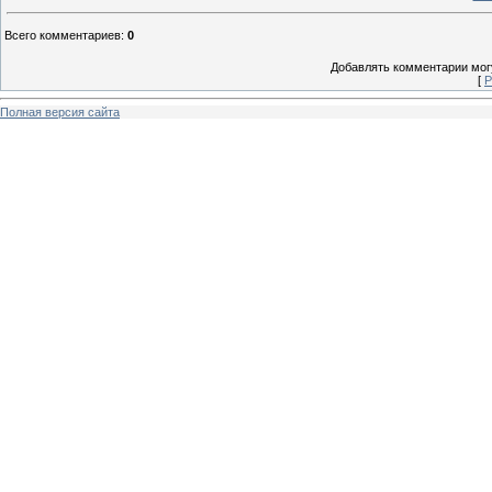
Всего комментариев
:
0
Добавлять комментарии могу
[
Р
Полная версия сайта