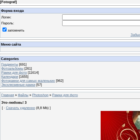
[
Fotograf
]
Форма входа
Логин:
Пароль:
запомнить
Забыл
Меню сайта
Categories
Градиенты
[691]
Фотоальбомы
[261]
Рамки для фото
[11614]
Календари
[1655]
Фоторамки для самых маленьких
[962]
Эксклюзивные рамки
[57]
Главная
»
Файлы
»
Photoshop
»
Рамки для фото
Это-любовь! 3
[ ·
Скачать удаленно
(8,8 Mb) ]