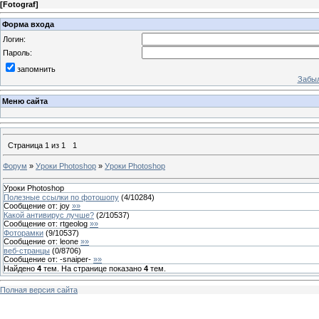
[
Fotograf
]
Форма входа
Логин:
Пароль:
запомнить
Забыл
Меню сайта
Страница
1
из
1
1
Форум
»
Уроки Photoshop
»
Уроки Photoshop
Уроки Photoshop
Полезные ссылки по фотошопу
(
4
/
10284
)
Сообщение от:
joy
»»
Какой антивирус лучше?
(
2
/
10537
)
Сообщение от:
rtgeolog
»»
Фоторамки
(
9
/
10537
)
Сообщение от:
leone
»»
веб-странцы
(
0
/
8706
)
Сообщение от:
-snaiper-
»»
Найдено
4
тем. На странице показано
4
тем.
Полная версия сайта