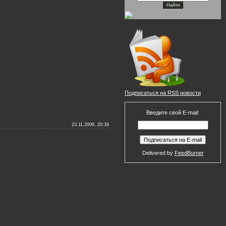
Подписаться на RSS новости
Введите свой E-mail:
23.11.2009, 20:39
Delivered by
FeedBurner