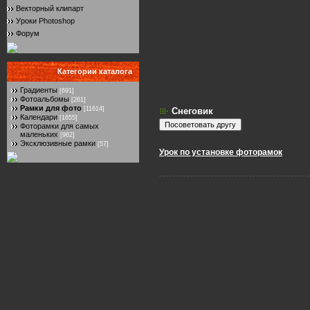
Векторный клипарт
Уроки Photoshop
Форум
Категории каталога
Градиенты
[691]
Фотоальбомы
[261]
Рамки для фото
[11614]
Снеговик
Календари
[1655]
Фоторамки для самых
маленьких
[962]
Эксклюзивные рамки
[57]
Урок по установке фоторамок