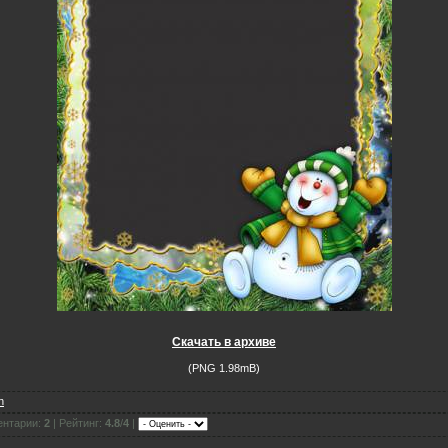
Скачать в архиве
(PNG 1.98mB)
n
ентарии:
2
| Рейтинг:
4.8
/
4
|