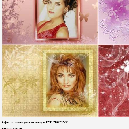
4 фото рамки для женьщен PSD 2048*1536
Автор:piktae