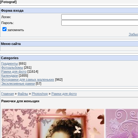
[
Fotograf
]
Форма входа
Логин:
Пароль:
запомнить
Забыл
Меню сайта
Categories
Градиенты
[691]
Фотоальбомы
[261]
Рамки для фото
[11614]
Календари
[1655]
Фоторамки для самых маленьких
[962]
Эксклюзивные рамки
[57]
Главная
»
Файлы
»
Photoshop
»
Рамки для фото
Рамочки для женьщин