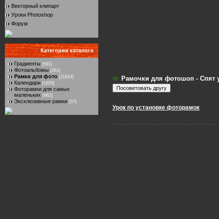
Векторный клипарт
Уроки Photoshop
Форум
Категории каталога
Градиенты
[691]
Фотоальбомы
[261]
Рамки для фото
[11614]
Рамочки для фотошоп - Спят 
Календари
[1655]
Фоторамки для самых
маленьких
[962]
Эксклюзивные рамки
[57]
Урок по установке фоторамок