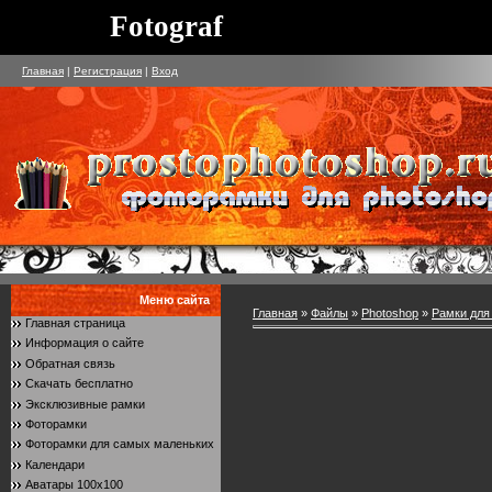
Fotograf
Главная
|
Регистрация
|
Вход
Меню сайта
Главная
»
Файлы
»
Photoshop
»
Рамки для
Главная страница
Информация о сайте
Обратная связь
Скачать бесплатно
Эксклюзивные рамки
Фоторамки
Фоторамки для самых маленьких
Календари
Аватары 100x100