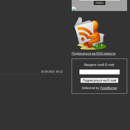
Подписаться на RSS новости
Введите свой E-mail:
16.09.2010, 00:12
Delivered by
FeedBurner