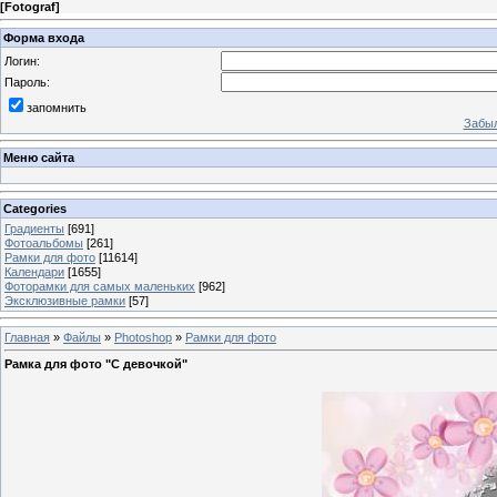
[
Fotograf
]
Форма входа
Логин:
Пароль:
запомнить
Забыл
Меню сайта
Categories
Градиенты
[691]
Фотоальбомы
[261]
Рамки для фото
[11614]
Календари
[1655]
Фоторамки для самых маленьких
[962]
Эксклюзивные рамки
[57]
Главная
»
Файлы
»
Photoshop
»
Рамки для фото
Рамка для фото "С девочкой"