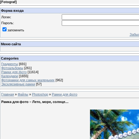
[
Fotograf
]
Форма входа
Логин:
Пароль:
запомнить
Забыл
Меню сайта
Categories
Градиенты
[691]
Фотоальбомы
[261]
Рамки для фото
[11614]
Календари
[1655]
Фоторамки для самых маленьких
[962]
Эксклюзивные рамки
[57]
Главная
»
Файлы
»
Photoshop
»
Рамки для фото
Рамка для фото – Лето, море, солнце…