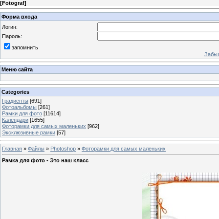
[
Fotograf
]
Форма входа
Логин:
Пароль:
запомнить
Забыл
Меню сайта
Categories
Градиенты
[691]
Фотоальбомы
[261]
Рамки для фото
[11614]
Календари
[1655]
Фоторамки для самых маленьких
[962]
Эксклюзивные рамки
[57]
Главная
»
Файлы
»
Photoshop
»
Фоторамки для самых маленьких
Рамка для фото - Это наш класс