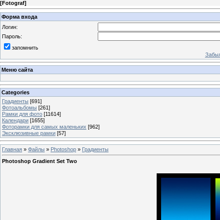
[
Fotograf
]
Форма входа
Логин:
Пароль:
запомнить
Забыл
Меню сайта
Categories
Градиенты
[691]
Фотоальбомы
[261]
Рамки для фото
[11614]
Календари
[1655]
Фоторамки для самых маленьких
[962]
Эксклюзивные рамки
[57]
Главная
»
Файлы
»
Photoshop
»
Градиенты
Photoshop Gradient Set Two