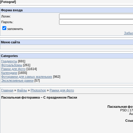
[
Fotograf
]
Форма входа
Логин:
Пароль:
запомнить
Забыл
Меню сайта
Categories
Градиенты
[691]
Фотоальбомы
[261]
Рамки для фото
[11614]
Календари
[1655]
Фоторамки для самых маленьких
[962]
Эксклюзивные рамки
[57]
Главная
»
Файлы
»
Photoshop
»
Рамки для фото
Пасхальная фоторамка – С праздником Пасхи
Пасхальная фо
PSD | 17
Au
Ссыл