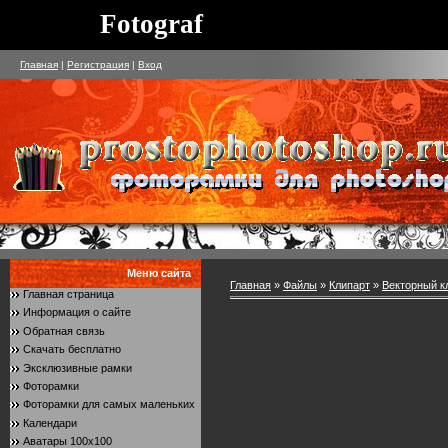
Fotograf
Главная
|
Регистрация
|
Вход
Меню сайта
Главная
»
Файлы
»
Клипарт
»
Векторный к
Главная страница
Информация о сайте
Обратная связь
Скачать бесплатно
Эксклюзивные рамки
Фоторамки
Фоторамки для самых маленьких
Календари
Аватары 100x100