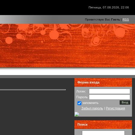
Пятница, 07.08.2026, 22:06
Приветствую Вас
Гость
|
RSS
Форма входа
Логин:
Пароль:
запомнить
Забыл пароль
|
Регистрация
Поиск