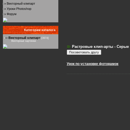
Векторный клипарт
Уроки Photoshop
Форум
Категории каталога
Векторный клипарт
[3974]
Векторные картинки
Растровые клип-арты - Серы
Урок по установке фоторамок