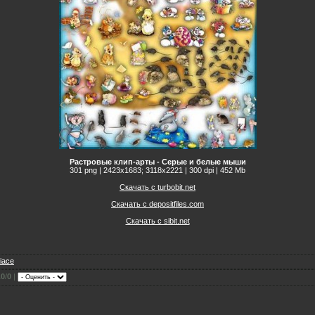
Растровые клип-арты - Серые и белые мыши
301 png | 2423x1683; 3118х2221 | 300 dpi | 452 Mb
Скачать с turbobit.net
Скачать с depositfiles.com
Скачать с sibit.net
fiace
.0
/
0
|