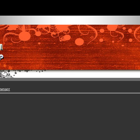
липарт