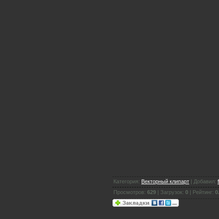
Категория:
Векторный клипарт
| Добавил:
Просмотров:
629
| Загрузок:
0
| Рейтинг:
0