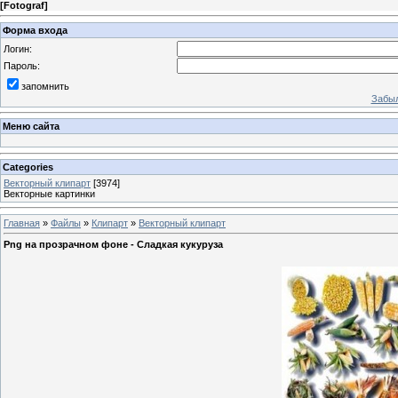
[
Fotograf
]
Форма входа
Логин:
Пароль:
запомнить
Забыл
Меню сайта
Categories
Векторный клипарт
[3974]
Векторные картинки
Главная
»
Файлы
»
Клипарт
»
Векторный клипарт
Png на прозрачном фоне - Сладкая кукуруза