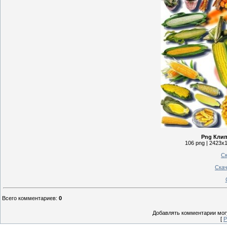
Png Клип
106 png | 2423x1
Ск
Скач
Всего комментариев
:
0
Добавлять комментарии могу
[
Р