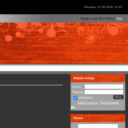
Пятница, 07.08.2026, 22:22
Приветствую Вас
Гость
|
RSS
Форма входа
Логин:
Пароль:
запомнить
Забыл пароль
|
Регистрация
Поиск