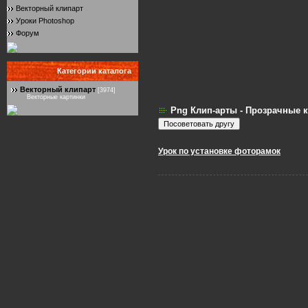
Векторный клипарт
Уроки Photoshop
Форум
Категории каталога
Векторный клипарт
[3974]
Векторные картинки
Png Клип-арты - Прозрачные к
Урок по установке фоторамок