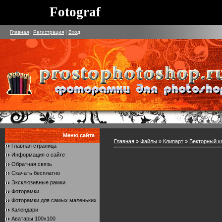
Fotograf
Главная
|
Регистрация
|
Вход
Меню сайта
Главная
»
Файлы
»
Клипарт
»
Векторный к
Главная страница
Информация о сайте
Обратная связь
Скачать бесплатно
Эксклюзивные рамки
Фоторамки
Фоторамки для самых маленьких
Календари
Аватары 100x100