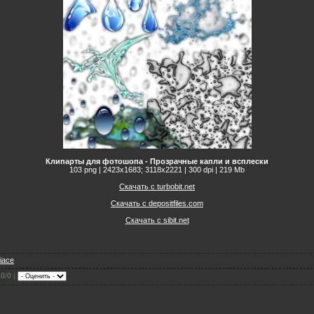
Клипарты для фотошопа - Прозрачные капли и всплески
103 png | 2423x1683; 3118х2221 | 300 dpi | 219 Mb
Скачать с turbobit.net
Скачать с depositfiles.com
Скачать с sibit.net
fiace
.0
/
0
|