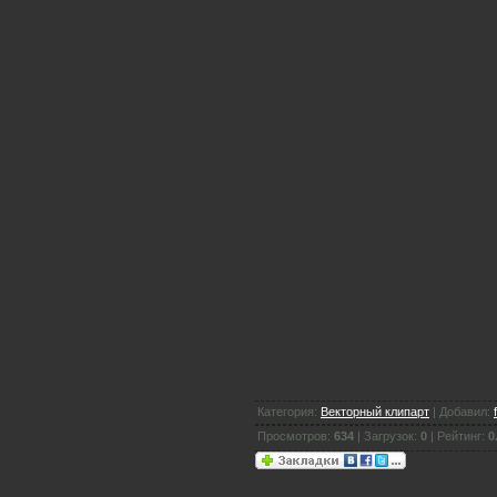
Категория:
Векторный клипарт
| Добавил:
Просмотров:
634
| Загрузок:
0
| Рейтинг:
0