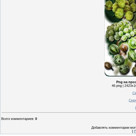
Png на про
46 png | 2423x1
Ск
Скач
Всего комментариев
:
0
Добавлять комментарии могу
[
Р