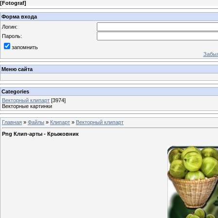
[
Fotograf
]
Форма входа
Логин:
Пароль:
запомнить
Забыл
Меню сайта
Categories
Векторный клипарт
[3974]
Векторные картинки
Главная
»
Файлы
»
Клипарт
»
Векторный клипарт
Png Клип-арты - Крыжовник