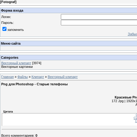
[
Fotograf
]
Форма входа
Логин:
Пароль:
запомнить
Забыл
Меню сайта
Categories
Векторный клипарт
[3974]
Векторные картинки
Главная
»
Файлы
»
Клипарт
»
Векторный клипарт
Png для Photoshop - Старые телефоны
Красивые Pn
172 Jpg | 1920x1
Цитата
С
Ск
С
Всего комментариев
:
0