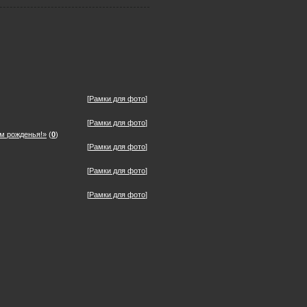
[
Рамки для фото
]
[
Рамки для фото
]
ем рожденья!»
(
0
)
[
Рамки для фото
]
[
Рамки для фото
]
[
Рамки для фото
]