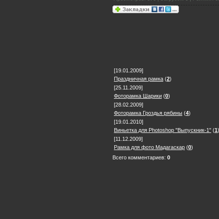
[19.01.2009]
Праздничная рамка
(
2
)
[25.11.2009]
Фоторамка Шарики
(
0
)
[28.02.2009]
Фоторамка Гроздья рябины
(
4
)
[19.01.2010]
Виньетка для Photoshop "Выпускник-1"
(
1
[11.12.2009]
Рамка для фото Мадагаскар
(
0
)
Всего комментариев:
0