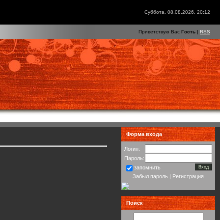
Суббота, 08.08.2026, 20:12
Приветствую Вас
Гость
|
RSS
Форма входа
Логин:
Пароль:
запомнить
Забыл пароль
|
Регистрация
Поиск