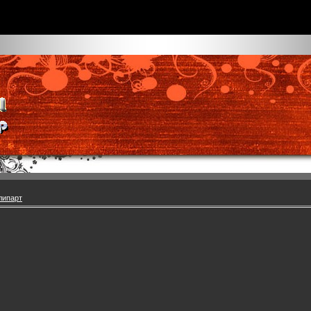
липарт