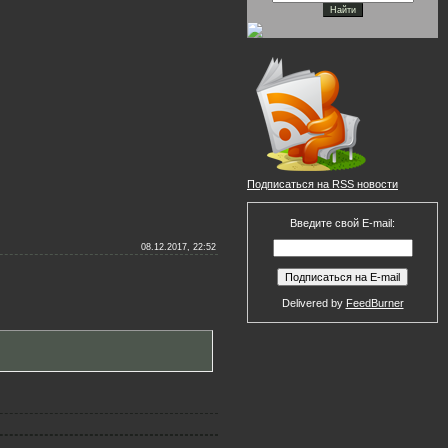
Подписаться на RSS новости
Введите свой E-mail:
08.12.2017, 22:52
Delivered by
FeedBurner