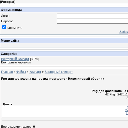
[
Fotograf
]
Форма входа
Логин:
Пароль:
запомнить
Забыл
Меню сайта
Categories
Векторный клипарт
[3974]
Векторные картинки
Главная
»
Файлы
»
Клипарт
»
Векторный клипарт
Png для фотошопа на прозрачном фоне - Никотиновый сборник
Png для фотошопа на 
42 Png | 2423x1
Цитата
С
Ск
С
Всего комментариев
:
0