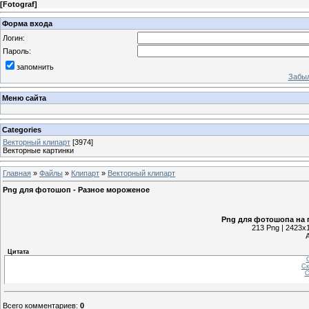
[
Fotograf
]
Форма входа
Логин:
Пароль:
запомнить
Забыл
Меню сайта
Categories
Векторный клипарт
[3974]
Векторные картинки
Главная
»
Файлы
»
Клипарт
»
Векторный клипарт
Png для фотошоп - Разное мороженое
Png для фотошопа на 
213 Png | 2423x1
Цитата
С
Ск
С
Всего комментариев
:
0