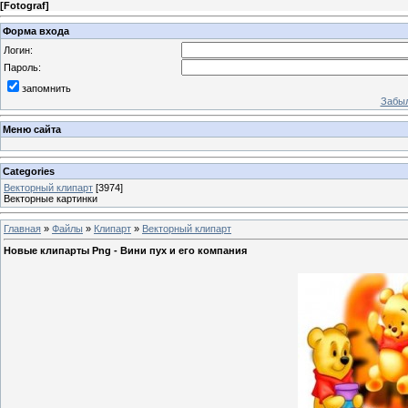
[
Fotograf
]
Форма входа
Логин:
Пароль:
запомнить
Забыл
Меню сайта
Categories
Векторный клипарт
[3974]
Векторные картинки
Главная
»
Файлы
»
Клипарт
»
Векторный клипарт
Новые клипарты Png - Вини пух и его компания