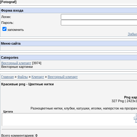
[
Fotograf
]
Форма входа
Логин:
Пароль:
запомнить
Забыл
Меню сайта
Categories
Векторный клипарт
[3974]
Векторные картинки
Главная
»
Файлы
»
Клипарт
»
Векторный клипарт
Красивые png - Цветные нитки
Png кар
327 Png | 2423x1
Разноцветные нитки, клубки, катушки, иголки, наперсток на проз
Цитата
С
Ск
С
Всего комментариев
:
0