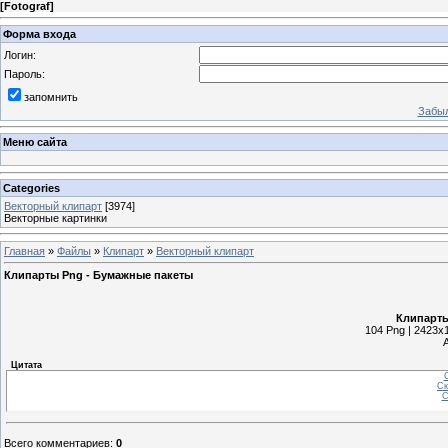
[
Fotograf
]
Форма входа
Логин:
Пароль:
запомнить
Забыл
Меню сайта
Categories
Векторный клипарт
[3974]
Векторные картинки
Главная
»
Файлы
»
Клипарт
»
Векторный клипарт
Клипарты Png - Бумажные пакеты
Клипарты
104 Png | 2423x1
Цитата
С
Ск
С
Всего комментариев
:
0