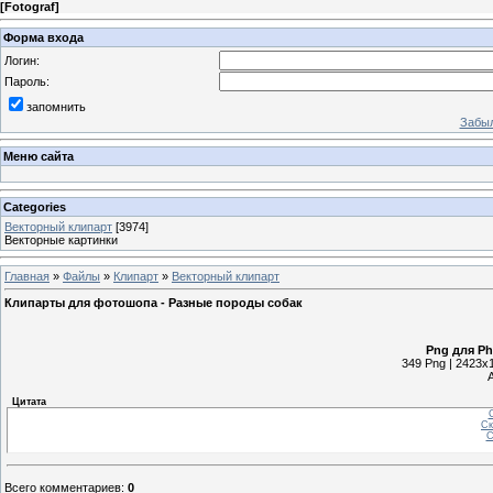
[
Fotograf
]
Форма входа
Логин:
Пароль:
запомнить
Забыл
Меню сайта
Categories
Векторный клипарт
[3974]
Векторные картинки
Главная
»
Файлы
»
Клипарт
»
Векторный клипарт
Клипарты для фотошопа - Разные породы собак
Png для Ph
349 Png | 2423x1
Цитата
С
Ск
С
Всего комментариев
:
0