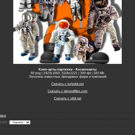
Клип-арты картинки - Космонавты
60 png | 2423x1683; 3118х2221 | 300 dpi | 183 Mb
Логотипы известных брендовых фирм и компаний
Скачать с turbobit.net
Скачать с depositfiles.com
Скачать с sibit.net
fiace
0.0
/
0
|