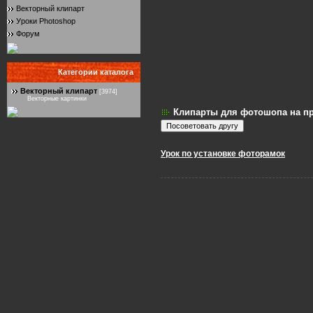
Векторный клипарт
Уроки Photoshop
Форум
Категории каталога
Векторный клипарт
[3974]
Векторные картинки
Клипарты для фотошопа на п
Урок по установке фоторамок