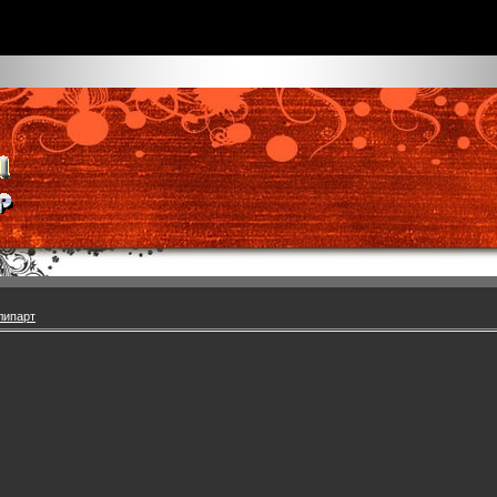
липарт