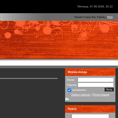
Пятница, 07.08.2026, 20:12
Приветствую Вас
Гость
|
RSS
Форма входа
Логин:
Пароль:
запомнить
Забыл пароль
|
Регистрация
Поиск