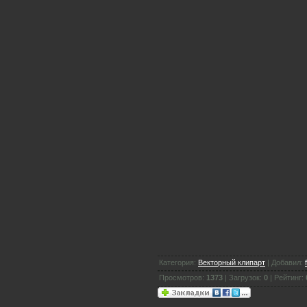
Категория:
Векторный клипарт
| Добавил:
Просмотров:
1373
| Загрузок:
0
| Рейтинг: