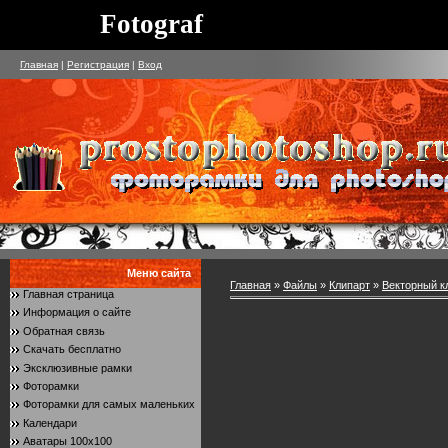
Fotograf
Главная
|
Регистрация
|
Вход
Меню сайта
Главная
»
Файлы
»
Клипарт
»
Векторный к
Главная страница
Информация о сайте
Обратная связь
Скачать бесплатно
Эксклюзивные рамки
Фоторамки
Фоторамки для самых маленьких
Календари
Аватары 100x100