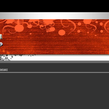
липарт