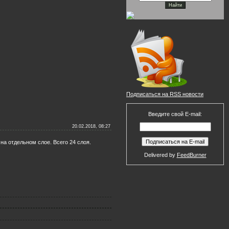
Подписаться на RSS новости
Введите свой E-mail:
20.02.2018, 08:27
а отдельном слое. Всего 24 слоя.
Delivered by
FeedBurner