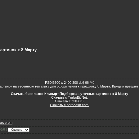
артинок к 8 Марту
PSD|3500 х 2400|300 dpi| 66 Мб
ртинок на весеннюю тематику для оформления к празднику 8 Марта. Каждый предмет н
Скачать бесплатно Клипарт Подборка шуточных картинок к 8 Марту
Скачать с TurboBit.Net:
Скачать с dfiles.ru:
Скачать с borncash.com:
severom
.0
/
0
|