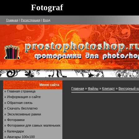
Fotograf
Главная
|
Регистрация
|
Вход
Меню сайта
Главная
»
Файлы
»
Клипарт
»
Векторный к
Главная страница
Информация о сайте
Обратная связь
Скачать бесплатно
Эксклюзивные рамки
Фоторамки
Фоторамки для самых маленьких
Календари
Аватары 100x100