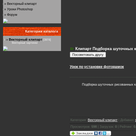
Векторный клипарт
Уроки Photoshop
Форум
Категории каталога
Векторный клипарт
[3974]
Векторные картинки
Клипарт Подборка шуточных к
Урок по установке фоторамок
Подборка шуточных рисованных ка
Категория:
Векторный клипарт
| Добавил:
Просмотров:
598
| Загрузок:
0
| Рейтинг:
0