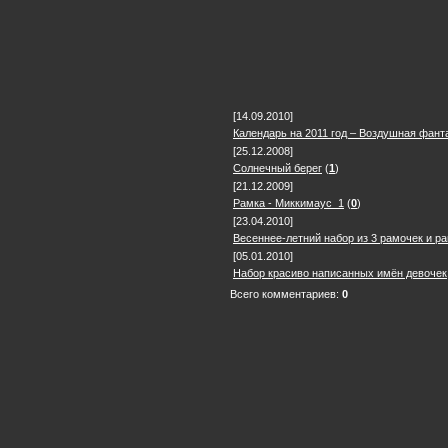
[14.09.2010]
Календарь на 2011 год – Воздушная фант
[25.12.2008]
Солнечный берег
(
1
)
[21.12.2009]
Рамка - Миккимаус_1
(
0
)
[23.04.2010]
Весеннее-летний набор из 3 рамочек и р
[05.01.2010]
Набор красиво написанных имён девочек
Всего комментариев:
0