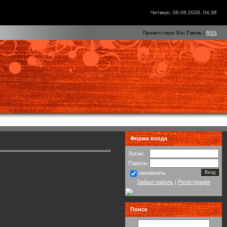
Четверг, 06.08.2026, 04:38
Приветствую Вас
Гость
|
RSS
Форма входа
Логин:
Пароль:
запомнить
Забыл пароль
|
Регистрация
Поиск