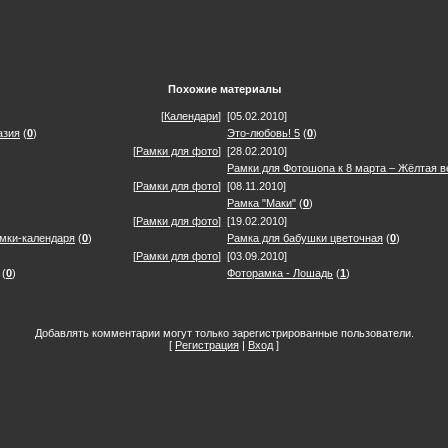
Похожие материалы
[
Календари
]
[05.02.2010]
азия
(
0
)
Это-любовь! 5
(
0
)
[
Рамки для фото
]
[28.02.2010]
Рамки для Фотошопа к 8 марта – Жёлтая в
[
Рамки для фото
]
[08.11.2010]
Рамка "Маки"
(
0
)
[
Рамки для фото
]
[19.02.2010]
амки-календаря
(
0
)
Рамка для бабушки цветочная
(
0
)
[
Рамки для фото
]
[03.09.2010]
(
0
)
Фоторамка - Лошадь
(
1
)
Добавлять комментарии могут только зарегистрированные пользователи.
[
Регистрация
|
Вход
]