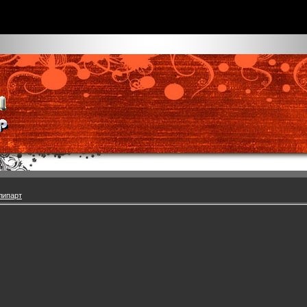
липарт