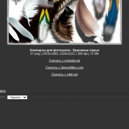
Клипарты для фотошопа - Красивые перья
27 png | 2423x1683; 3118х2221 | 300 dpi | 71 Mb
Скачать с turbobit.net
Скачать с depositfiles.com
Скачать с sibit.net
fiace
.0
/
0
|