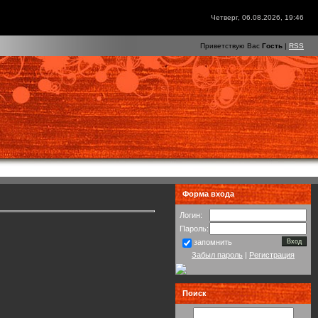
Четверг, 06.08.2026, 19:46
Приветствую Вас
Гость
|
RSS
Форма входа
Логин:
Пароль:
запомнить
Забыл пароль
|
Регистрация
Поиск