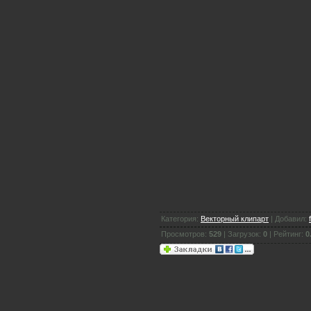
Категория:
Векторный клипарт
| Добавил:
Просмотров:
529
| Загрузок:
0
| Рейтинг:
0