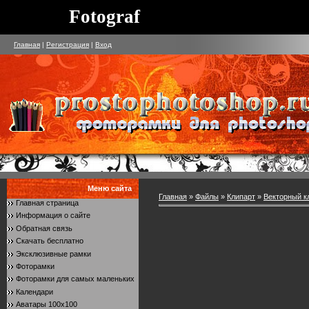
Fotograf
Главная
|
Регистрация
|
Вход
Меню сайта
Главная
»
Файлы
»
Клипарт
»
Векторный к
Главная страница
Информация о сайте
Обратная связь
Скачать бесплатно
Эксклюзивные рамки
Фоторамки
Фоторамки для самых маленьких
Календари
Аватары 100x100