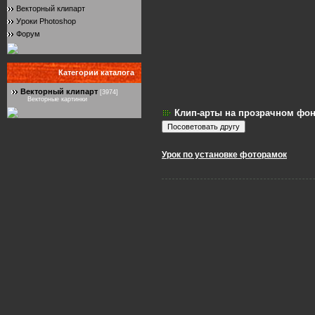
Векторный клипарт
Уроки Photoshop
Форум
Категории каталога
Векторный клипарт
[3974]
Векторные картинки
Клип-арты на прозрачном фон
Урок по установке фоторамок