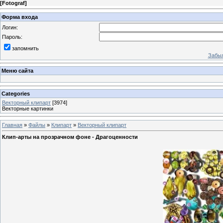
[
Fotograf
]
Форма входа
Логин:
Пароль:
запомнить
Забыл
Меню сайта
Categories
Векторный клипарт
[3974]
Векторные картинки
Главная
»
Файлы
»
Клипарт
»
Векторный клипарт
Клип-арты на прозрачном фоне - Драгоценности