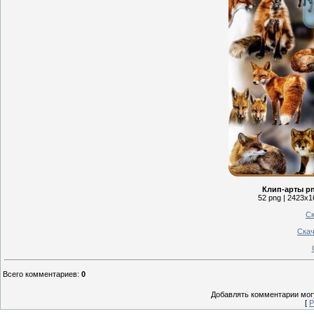
Клип-арты pn
52 png | 2423x1
Ск
Скач
Всего комментариев
:
0
Добавлять комментарии могу
[
Р