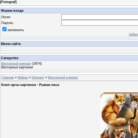
[
Fotograf
]
Форма входа
Логин:
Пароль:
запомнить
Забыл
Меню сайта
Categories
Векторный клипарт
[3974]
Векторные картинки
Главная
»
Файлы
»
Клипарт
»
Векторный клипарт
Клип-арты картинки - Рыжая лиса