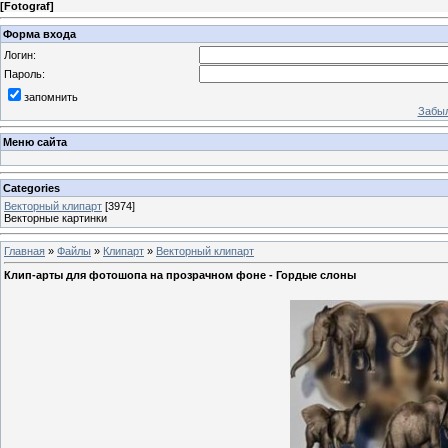
[
Fotograf
]
Форма входа
Логин:
Пароль:
запомнить
Забыл
Меню сайта
Categories
Векторный клипарт
[3974]
Векторные картинки
Главная
»
Файлы
»
Клипарт
»
Векторный клипарт
Клип-арты для фотошопа на прозрачном фоне - Гордые слоны